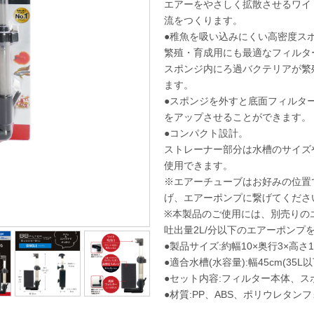
エアーをやさしく拡散させるワイ
流をつくります。
●稚魚を吸い込みにくい高密度ス
繁殖・育成用にも最適なフィルタ
スポンジ内にろ過バクテリアが繁
ます。
●スポンジを外すと底面フィルタ
をアップさせることができます。
●コンパクト設計。
ストレーナー部分は水槽のサイズ
使用できます。
※エアーチューブはお好みの位置
げ、エアーポンプに繋げてくださ
※本製品のご使用には、別売りの
吐出量2L/分以下のエアーポンプ
●製品サイズ:約幅10×奥行3×高さ1
●適合水槽(水容量):幅45cm(35L
●セット内容:フィルター本体、
●材質:PP、ABS、ポリウレタン