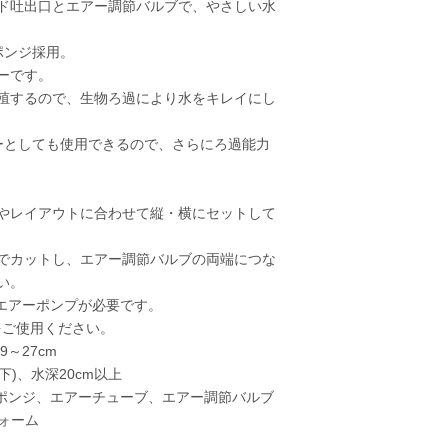
ド吐出口とエアー調節バルブで、やさしい水
ポンジ採用。
ーです。
殖するので、生物ろ過により水をキレイにし
ーとしても使用できるので、さらにろ過能力
やレイアウトに合わせて縦・横にセットして
でカットし、エアー調節バルブの両端につな
い。
エアーポンプが必要です。
をご使用ください。
9～27cm
以下)、水深20cm以上
スポンジ、エアーチューブ、エアー調節バルブ
フォーム