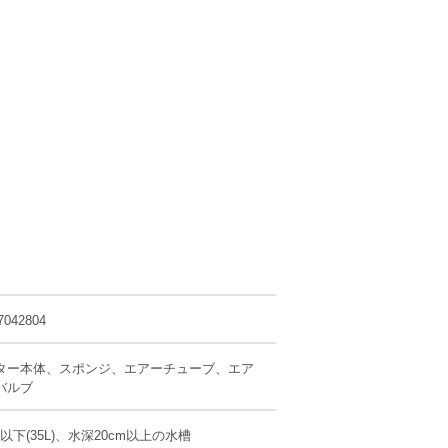
7042804
ター本体、スポンジ、エアーチューブ、エア
バルブ
m以下(35L)、水深20cm以上の水槽