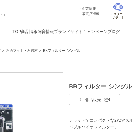
企業情報
販売店情報
カスタマー
クス
サポート
TOP
商品情報
飼育情報
ブランドサイト
キャンペーン
ブログ
材
＞
ろ過マット・ろ過材
＞
BBフィルター シングル
BBフィルター シングル
部品販売
フラットでコンパクトな2WAYス
バブルバイオフィルター。