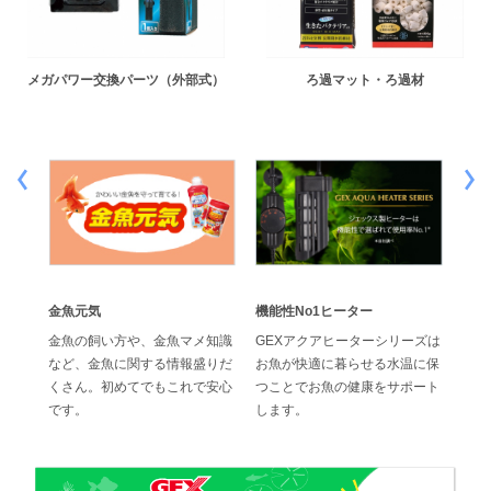
メガパワー交換パーツ（外部式）
ろ過マット・ろ過材
金魚元気
機能性No1ヒーター
効果
でス
金魚の飼い方や、金魚マメ知識
GEXアクアヒーターシリーズは
ジェ
水換
など、金魚に関する情報盛りだ
お魚が快適に暮らせる水温に保
の高
ブフィ
くさん。初めてでもこれで安心
つことでお魚の健康をサポート
位に
です。
します。