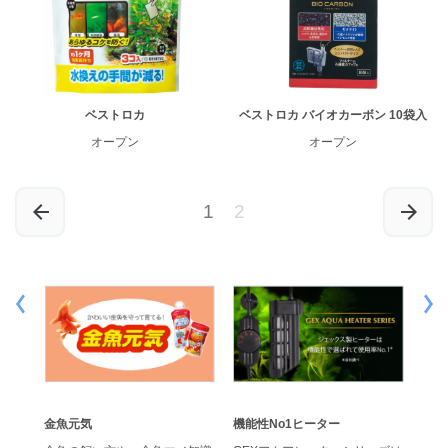
ベストロカ
ベストロカ バイオカーボン 10袋入
オープン
オープン
1
2
金魚元気
機能性No1ヒーター
効果