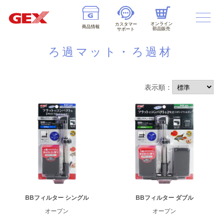
オンライン
カスタマー
商品情報
部品販売
サポート
ろ過マット・ろ過材
表示順：
BBフィルター シングル
BBフィルター ダブル
オープン
オープン