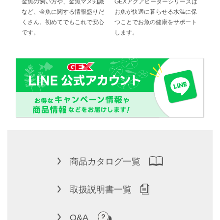
でス
金魚の飼い方や、金魚マメ知識
GEXアクアヒーターシリーズは
ジェ
水換
など、金魚に関する情報盛りだ
お魚が快適に暮らせる水温に保
の高
ブフィ
くさん。初めてでもこれで安心
つことでお魚の健康をサポート
位に
です。
します。
商品カタログ一覧
取扱説明書一覧
Q&A