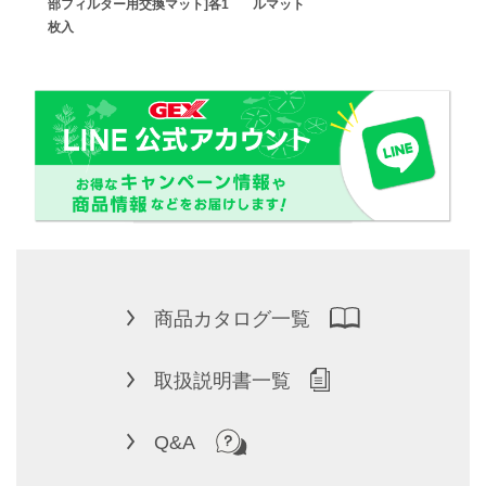
イ用]
部フィルター用交換マット]各1
ルマット
枚入
商品カタログ一覧
取扱説明書一覧
Q&A