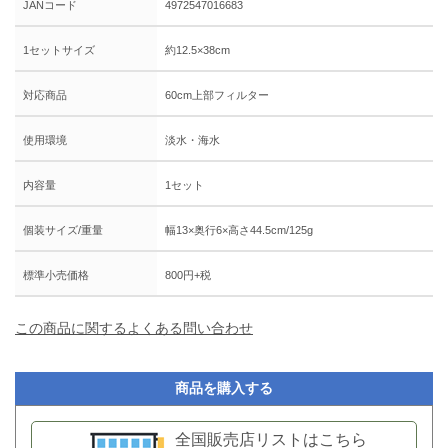
JANコード
4972547016683
1セットサイズ
約12.5×38cm
対応商品
60cm上部フィルター
使用環境
淡水・海水
内容量
1セット
個装サイズ/重量
幅13×奥行6×高さ44.5cm/125g
標準小売価格
800円+税
この商品に関するよくある問い合わせ
商品を購入する
全国販売店リストはこちら