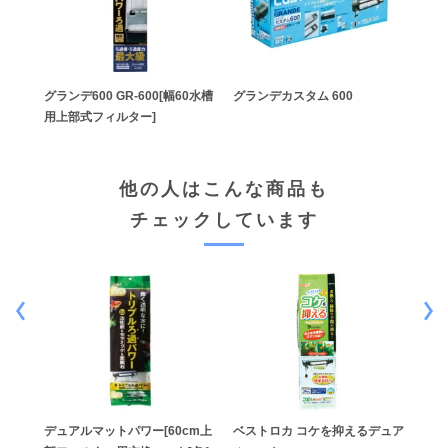
グランデ600 GR-600[幅60水槽
グランデカスタム 600
用上部式フィルター]
他の人はこんな商品も
チェックしています
グラン
デュアルマットパワー[60cm上
ベストロカ コケを抑えるデュア
MeG