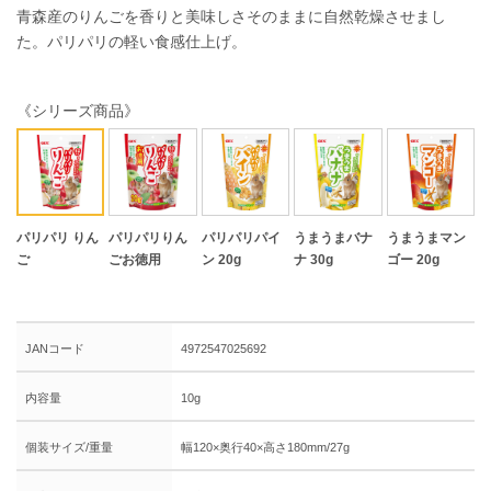
青森産のりんごを香りと美味しさそのままに自然乾燥させまし
た。パリパリの軽い食感仕上げ。
《シリーズ商品》
パリパリ りん
パリパリりん
パリパリパイ
うまうまバナ
うまうまマン
ご
ごお徳用
ン 20g
ナ 30g
ゴー 20g
JANコード
4972547025692
内容量
10g
個装サイズ/重量
幅120×奥行40×高さ180mm/27g