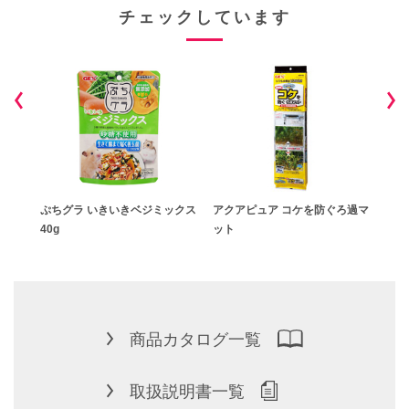
チェックしています
ぷちグラ いきいきベジミックス
アクアピュア コケを防ぐろ過マ
おさ
40g
ット
商品カタログ一覧
取扱説明書一覧