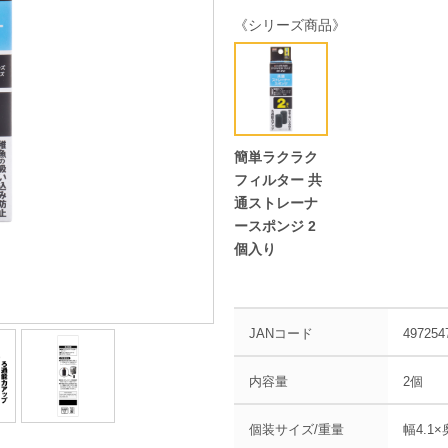
《シリーズ商品》
簡単ラクラク
フィルター 共
通ストレーナ
ースポンジ 2
個入り
JANコード
497254
内容量
2個
個装サイズ/重量
幅4.1×