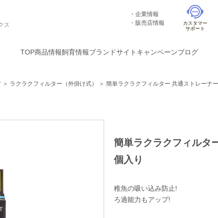
企業情報
販売店情報
カスタマー
クス
サポート
TOP
商品情報
飼育情報
ブランドサイト
キャンペーン
ブログ
材
＞
ラクラクフィルター（外掛け式）
＞
簡単ラクラクフィルター 共通ストレーナー
簡単ラクラクフィルター
個入り
稚魚の吸い込み防止!
ろ過能力もアップ!