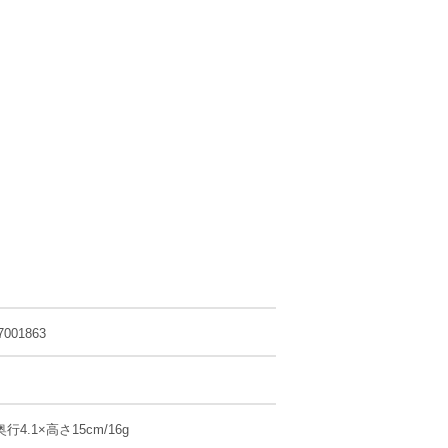
7001863
奥行4.1×高さ15cm/16g