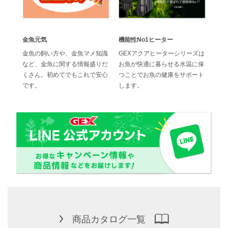
金魚元気
機能性No1ヒーター
効果
でス
金魚の飼い方や、金魚マメ知識
GEXアクアヒーターシリーズは
ジェ
水換
など、金魚に関する情報盛りだ
お魚が快適に暮らせる水温に保
の高
ブフィ
くさん。初めてでもこれで安心
つことでお魚の健康をサポート
位に
です。
します。
商品カタログ一覧