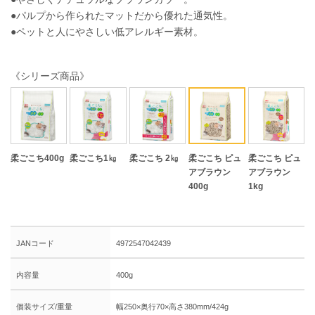
●パルプから作られたマットだから優れた通気性。
●ペットと人にやさしい低アレルギー素材。
《シリーズ商品》
柔ごこち400g
柔ごこち1㎏
柔ごこち 2㎏
柔ごこち ピュ
柔ごこち ピュ
アブラウン
アブラウン
400g
1kg
JANコード
4972547042439
内容量
400g
個装サイズ/重量
幅250×奥行70×高さ380mm/424g