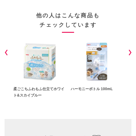
他の人はこんな商品も
チェックしています
砂
柔ごこちふわもふ仕立てホワイ
ハーモニーボトル 100mL
ハー
分配
ト&スカイブルー