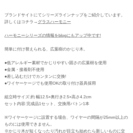
ブランドサイトにてシリーズラインナップをご紹介しています。
詳しくはコチラ→
グラスハーモニー
ハーモニーシリーズの情報をblogにもアップ中です!
簡単に付け替えられる、広葉樹のかじり木。
●低アレルギー素材でかじりやすい固さの広葉樹を使用
●金属・接着剤不使用
●差し込むだけでカンタンに交換!
●ワイヤーケージでも使用OKの取り付け器具採用
組立時サイズ:約 幅12.5×奥行き2.5×高さ4.2cm
セット内容:完成品1セット、交換用バトン1本
※ワイヤーケージに設置する場合、ワイヤーの間隔が25mm以上の
ものには使用できません。
※かじり木が短くなったり汚れが目立ち始めたら新しいものに交