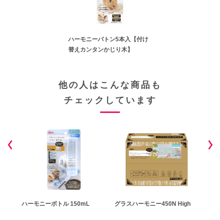
ハーモニーバトン5本入【付け
替えカンタンかじり木】
他の人はこんな商品も
チェックしています
ハーモニーボトル 150mL
グラスハーモニー450N High
ハー