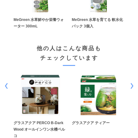
MeGreen 水草鮮やか栄養ウォ
MeGreen 水草を育てる 軟水化
Me
ーター 300mL
パック 3個入
養ペ
他の人はこんな商品も
チェックしています
ラッ
グラスアクア PERCO B-Dark
グラスアクア ティアー
グラ
Wood オールインワン水槽ペル
コ