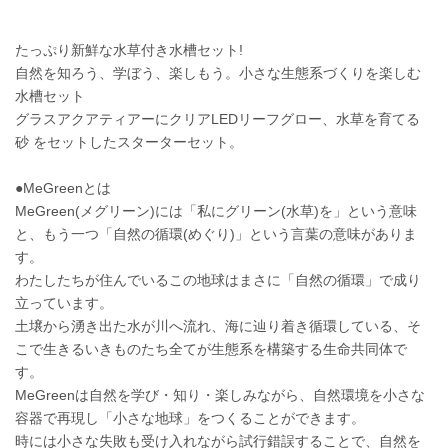
たっぷり新鮮な水草付き水槽セット!
自然を知ろう、学ぼう、楽しもう。小さな生態系づくりを楽しむ
水槽セット
グラスアクアティアーにクリアLEDリーフグロー、水草を育てる
砂 をセットしたスターターセット。
●MeGreenとは
MeGreen(メグリーン)には「私にグリーン(水草)を」という意味
と、もう一つ「自然の循環(めぐり)」という言葉の意味がありま
す。
わたしたちが住んでいるこの地球はまさに「自然の循環」で成り
立っています。
土壌から湧き出た水が川へ流れ、海に辿り着き循環している、そ
こで生きるいきものたち全てが生態系を構築する生命共同体で
す。
MeGreenは自然を学び・知り・楽しみながら、自然環境を小さな
容器で再現し「小さな地球」をつくることができます。
時には小さな失敗も受け入れながら試行錯誤することで、自然を