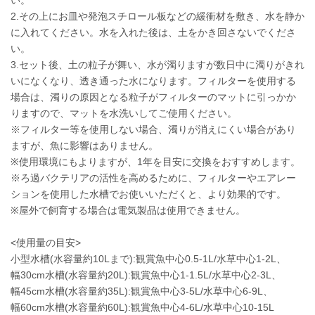
い。
2.その上にお皿や発泡スチロール板などの緩衝材を敷き、水を静か
に入れてください。水を入れた後は、土をかき回さないでくださ
い。
3.セット後、土の粒子が舞い、水が濁りますが数日中に濁りがきれ
いになくなり、透き通った水になります。フィルターを使用する
場合は、濁りの原因となる粒子がフィルターのマットに引っかか
りますので、マットを水洗いしてご使用ください。
※フィルター等を使用しない場合、濁りが消えにくい場合があり
ますが、魚に影響はありません。
※使用環境にもよりますが、1年を目安に交換をおすすめします。
※ろ過バクテリアの活性を高めるために、フィルターやエアレー
ションを使用した水槽でお使いいただくと、より効果的です。
※屋外で飼育する場合は電気製品は使用できません。
<使用量の目安>
小型水槽(水容量約10Lまで):観賞魚中心0.5-1L/水草中心1-2L、
幅30cm水槽(水容量約20L):観賞魚中心1-1.5L/水草中心2-3L、
幅45cm水槽(水容量約35L):観賞魚中心3-5L/水草中心6-9L、
幅60cm水槽(水容量約60L):観賞魚中心4-6L/水草中心10-15L