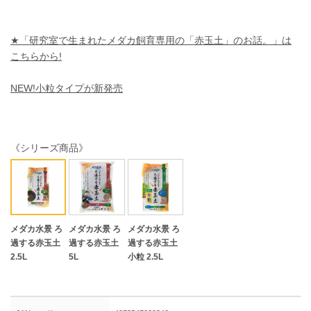
★「研究室で生まれたメダカ飼育専用の「赤玉土」のお話。」は
こちらから!
NEW!小粒タイプが新発売
《シリーズ商品》
メダカ水景 ろ
メダカ水景 ろ
メダカ水景 ろ
過する赤玉土
過する赤玉土
過する赤玉土
2.5L
5L
小粒 2.5L