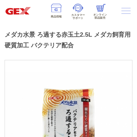
オンライン
カスタマー
商品情報
部品販売
サポート
メダカ水景 ろ過する赤玉土2.5L メダカ飼育用
硬質加工 バクテリア配合