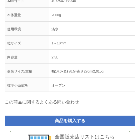
JANコード
4972547038340
本体重量
2000g
使用環境
淡水
粒サイズ
1～10mm
内容量
2.5L
個装サイズ/重量
幅14.6×奥行8.5×高さ27cm/2,015g
標準小売価格
オープン
この商品に関するよくある問い合わせ
商品を購入する
全国販売店リストはこちら