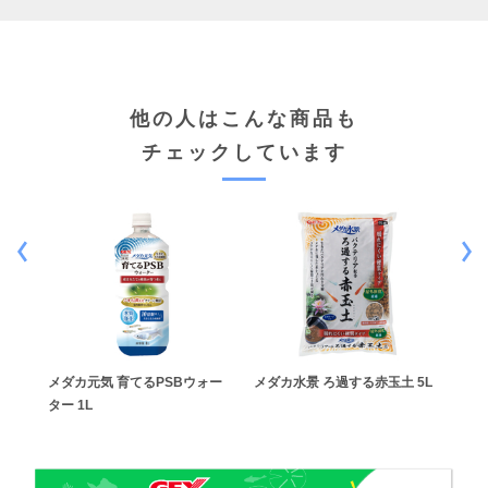
他の人はこんな商品も
チェックしています
 グラ
メダカ元気 育てるPSBウォー
メダカ水景 ろ過する赤玉土 5L
メダ
ター 1L
30