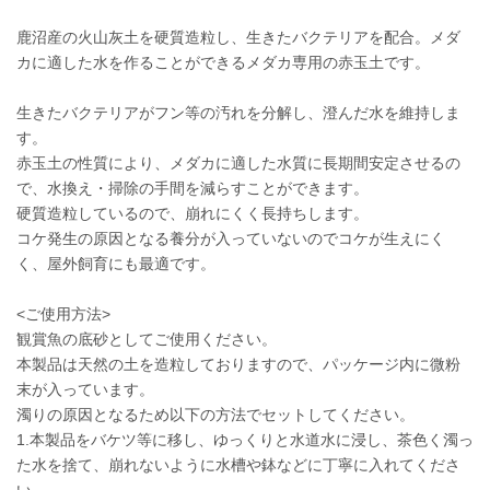
鹿沼産の火山灰土を硬質造粒し、生きたバクテリアを配合。メダ
カに適した水を作ることができるメダカ専用の赤玉土です。
生きたバクテリアがフン等の汚れを分解し、澄んだ水を維持しま
す。
赤玉土の性質により、メダカに適した水質に長期間安定させるの
で、水換え・掃除の手間を減らすことができます。
硬質造粒しているので、崩れにくく長持ちします。
コケ発生の原因となる養分が入っていないのでコケが生えにく
く、屋外飼育にも最適です。
<ご使用方法>
観賞魚の底砂としてご使用ください。
本製品は天然の土を造粒しておりますので、パッケージ内に微粉
末が入っています。
濁りの原因となるため以下の方法でセットしてください。
1.本製品をバケツ等に移し、ゆっくりと水道水に浸し、茶色く濁っ
た水を捨て、崩れないように水槽や鉢などに丁寧に入れてくださ