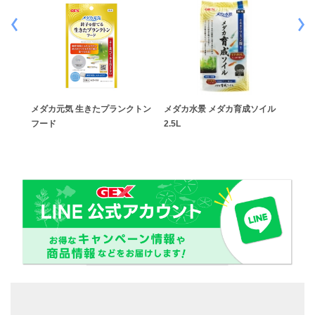
り草
メダカ元気 生きたプランクトン
メダカ水景 メダカ育成ソイル
メダ
フード
2.5L
25