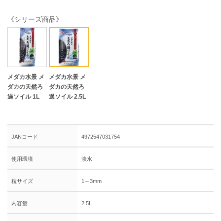
《シリーズ商品》
メダカ水景 メ
メダカ水景 メ
ダカの天然ろ
ダカの天然ろ
過ソイル 1L
過ソイル 2.5L
JANコード
4972547031754
使用環境
淡水
粒サイズ
1～3mm
内容量
2.5L