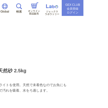
GEX CLUB
会員登録
オンライン
Global
検索
ジェックス
ログイン
部品販売
ラボラトリー
砂 2.5kg
ライトを使用。天然で未着色なのでお魚にも
で汚れを吸着、水をろ過します。