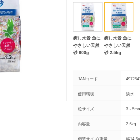
癒し水景 魚に
癒し水景 魚に
やさしい天然
やさしい天然
砂 800g
砂 2.5kg
JANコード
497254
使用環境
淡水
粒サイズ
3～5m
内容量
2.5kg
個装サイズ/重量
幅14.6