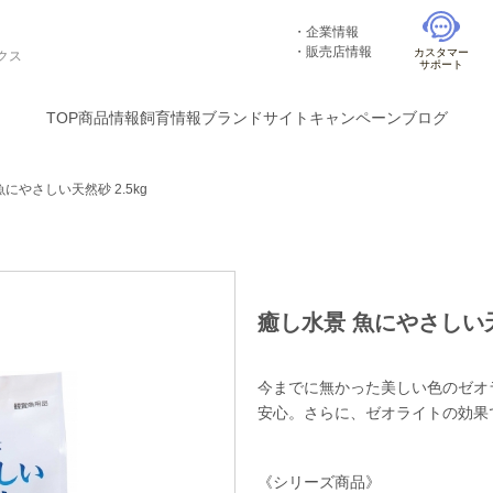
企業情報
販売店情報
カスタマー
クス
サポート
TOP
商品情報
飼育情報
ブランドサイト
キャンペーン
ブログ
にやさしい天然砂 2.5kg
癒し水景 魚にやさしい天然
今までに無かった美しい色のゼオ
安心。さらに、ゼオライトの効果
《シリーズ商品》