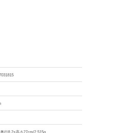
7031815
m
×奥行8.2×高さ27cm/2,515g