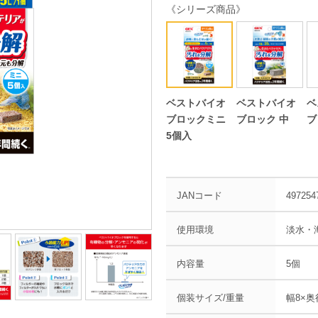
《シリーズ商品》
ベストバイオ
ベストバイオ
ベ
ブロックミニ
ブロック 中
ブ
5個入
JANコード
497254
使用環境
淡水・
内容量
5個
個装サイズ/重量
幅8×奥行