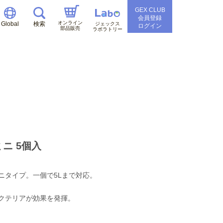
GEX CLUB
会員登録
オンライン
Global
検索
ジェックス
ログイン
部品販売
ラボラトリー
ニ 5個入
ニタイプ。一個で5Lまで対応。
クテリアが効果を発揮。