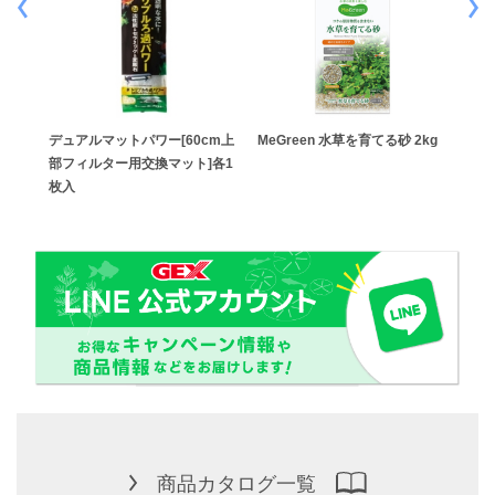
グラン
デュアルマットパワー[60cm上
MeGreen 水草を育てる砂 2kg
グラ
イ用]
部フィルター用交換マット]各1
年保
枚入
商品カタログ一覧