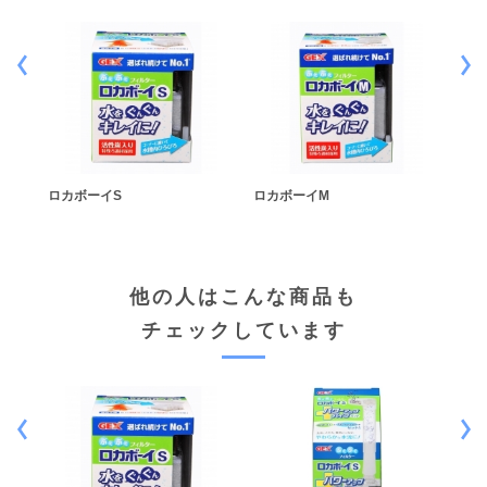
ー<ぶ
ロカボーイS
ロカボーイM
ロカ
他の人はこんな商品も
チェックしています