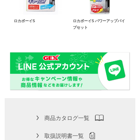
R BK
ロカボーイS
ロカボーイS パワーアップパイ
Ga
プセット
商品カタログ一覧
取扱説明書一覧