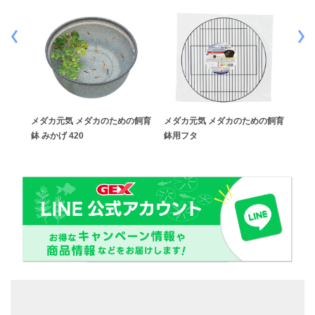
E
メダカ元気 メダカのための飼育
メダカ元気 メダカのための飼育
メダ
鉢 みかげ 420
鉢用フタ
鉢 黒