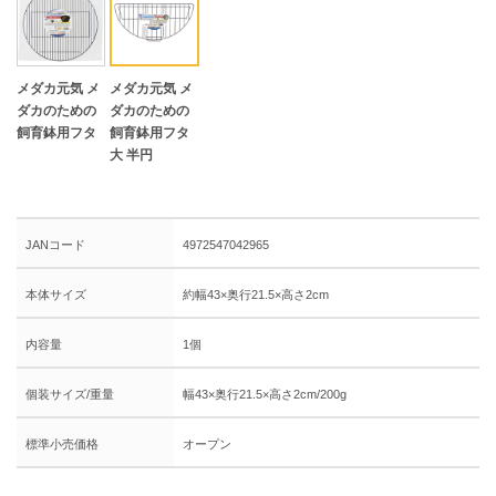
メダカ元気 メ
メダカ元気 メ
ダカのための
ダカのための
飼育鉢用フタ
飼育鉢用フタ
大 半円
JANコード
4972547042965
本体サイズ
約幅43×奥行21.5×高さ2cm
内容量
1個
個装サイズ/重量
幅43×奥行21.5×高さ2cm/200g
標準小売価格
オープン