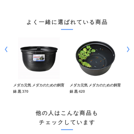
よく一緒に選ばれている商品
の飼育
メダカ元気 メダカのための飼育
メダカ元気 メダカのための飼育
メダ
鉢 黒 370
鉢 黒 420
鉢 こ
他の人はこんな商品も
チェックしています