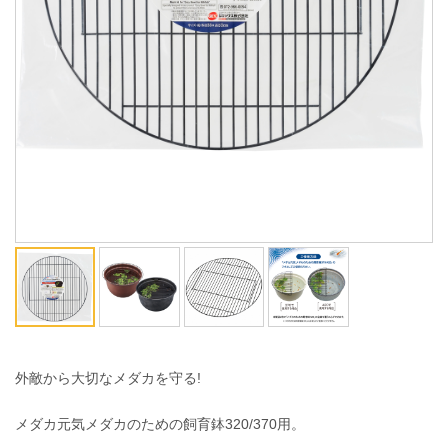
ENGLISH
中文
外敵から大切なメダカを守る!
メダカ元気メダカのための飼育鉢320/370用。