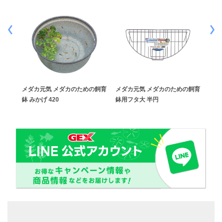
E
メダカ元気 メダカのための飼育
メダカ元気 メダカのための飼育
メダ
鉢 みかげ 420
鉢用フタ大 半円
鉢 黒