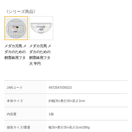
《シリーズ商品》
メダカ元気 メ
メダカ元気 メ
ダカのための
ダカのための
飼育鉢用フタ
飼育鉢用フタ
大 半円
JANコード
4972547035523
本体サイズ
約幅35×奥行35×高さ2cm
内容量
1個
個装サイズ/重量
幅35×奥行35×高さ2cm/285g