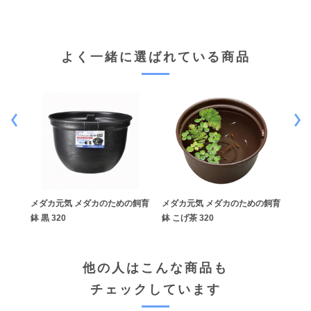
よく一緒に選ばれている商品
の飼育
メダカ元気 メダカのための飼育
メダカ元気 メダカのための飼育
メダ
鉢 黒 320
鉢 こげ茶 320
鉢 黒
他の人はこんな商品も
チェックしています