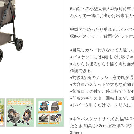
6kg以下の小型犬最大4頭(耐荷重:2
みんなで一緒にお出かけ出来るカ
中型犬もゆったり乗れる広々バス
収納バスケット、背面ポケット付
●目隠しカバー付きなので人通り
●バスケットには4頭まで対応で
●前からも後ろからも開く両対面
確認できる。
●前後3か所のメッシュ窓で風が
●大容量バスケットで大きな荷物
●後輪ロック付で、停止時でも安
●前輪のキャスター回転止めで、
●レバーを引くだけで、スリムに
●本体バスケットサイズ:約幅34.0×奥
たとき:約高さ52cm 底板厚み:
39cm)