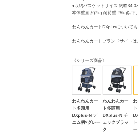
●収納バスケットサイズ:約幅34.0×奥
本体重量:約7kg 耐荷重:25kg以
わんわんカートDXplusについて
わんわんカートブランドサイトは
《シリーズ商品》
わんわんカー
わんわんカー
わ
ト多頭用
ト多頭用
ト
DXplus-N デ
DXplus-N チ
D
ニム柄×グレー
ェックブラッ
ト
ク
ー