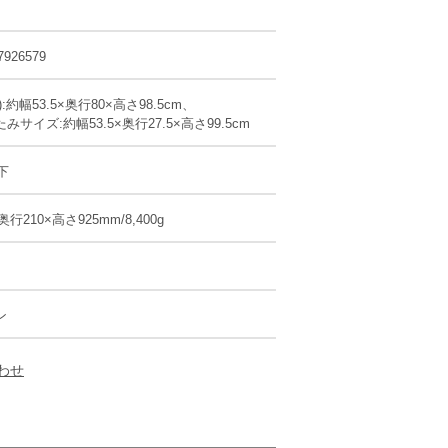
7926579
:約幅53.5×奥行80×高さ98.5cm、
みサイズ:約幅53.5×奥行27.5×高さ99.5cm
下
奥行210×高さ925mm/8,400g
ン
わせ