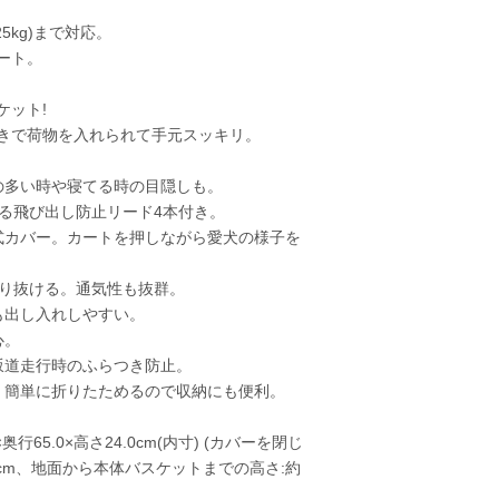
5kg)まで対応。
ート。
ケット!
きで荷物を入れられて手元スッキリ。
の多い時や寝てる時の目隠しも。
きる飛び出し防止リード4本付き。
式カバー。カートを押しながら愛犬の様子を
通り抜ける。通気性も抜群。
も出し入れしやすい。
心。
坂道走行時のふらつき防止。
、簡単に折りたためるので収納にも便利。
行65.0×高さ24.0cm(内寸) (カバーを閉じ
約2cm、地面から本体バスケットまでの高さ:約