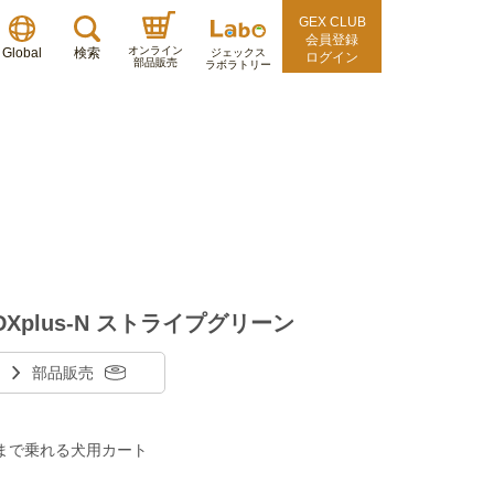
GEX CLUB
会員登録
オンライン
Global
検索
ジェックス
ログイン
部品販売
ラボラトリー
Xplus-N ストライプグリーン
部品販売
頭まで乗れる犬用カート
」