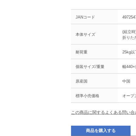
JANコード
497254
(組立時)
本体サイズ
折りたた
耐荷重
25kg以
個装サイズ/重量
幅440×
原産国
中国
標準小売価格
オープ
この商品に関するよくある問い合
商品を購入する