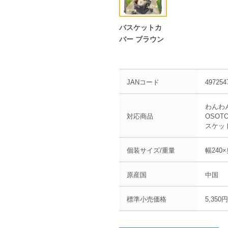
バスケットカ
バー ブラウン
JANコード
497254
わんわ
対応商品
OSOT
スケット
個装サイズ/重量
幅240×
原産国
中国
標準小売価格
5,350