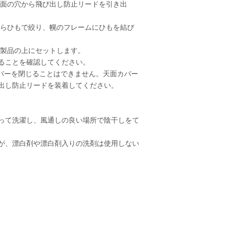
底面の穴から飛び出し防止リードを引き出
がらひもで絞り、幌のフレームにひもを結び
本製品の上にセットします。
ることを確認してください。
バーを閉じることはできません。天面カバー
出し防止リードを装着してください。
って洗濯し、風通しの良い場所で陰干しをて
が、漂白剤や漂白剤入りの洗剤は使用しない