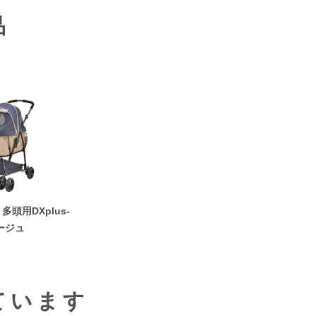
品
頭用DXplus-
ージュ
ています