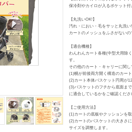
保冷剤やカイロが入るポケット付
【丸洗いOK!】
汚れ・におい・毛をサッと丸洗い
カートのメッシュをふさがないの
【適合機種】
わんわんカート各種(中型犬用除く)
す。
その他のカート・キャリーに関し
(1)幌が前後両方開く構造のカー
(2)カート本体バスケット円周が12
(3)バスケットのフチから底面まで
に適合しているかをご確認くださ
【ご使用方法】
(1)カートの底板やクッションを
(2)カートのバスケットの大きさ
サイズを調整します。