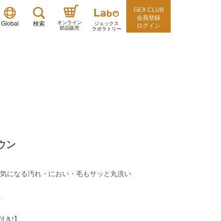
GEX CLUB
会員登録
オンライン
Global
検索
ジェックス
ログイン
部品販売
ラボラトリー
ウン
!気になる汚れ・におい・毛もサッと丸洗い
。
付き!】