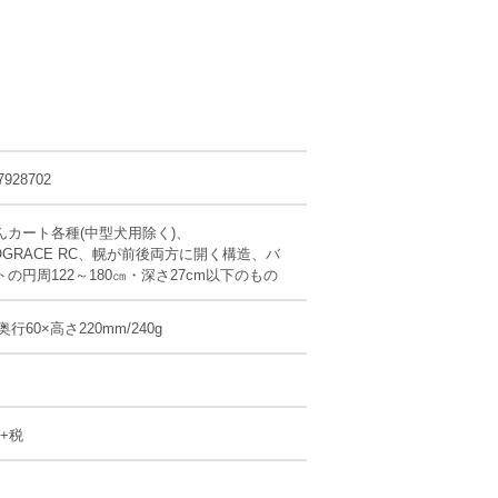
7928702
んカート各種(中型犬用除く)、
OGRACE RC、幌が前後両方に開く構造、バ
の円周122～180㎝・深さ27cm以下のもの
奥行60×高さ220mm/240g
円+税