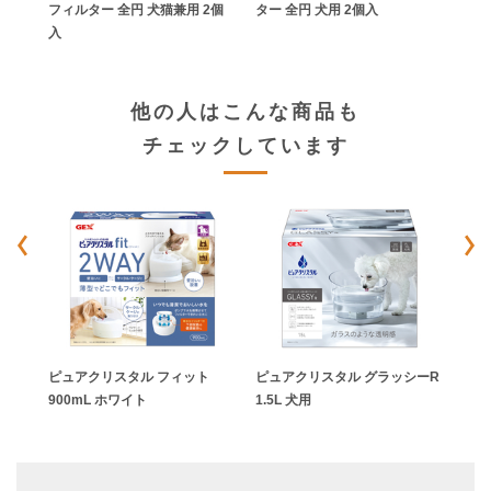
フィルター 全円 犬猫兼用 2個
ター 全円 犬用 2個入
入
他の人はこんな商品も
チェックしています
5L
ピュアクリスタル フィット
ピュアクリスタル グラッシーR
ピュ
900mL ホワイト
1.5L 犬用
ホワ