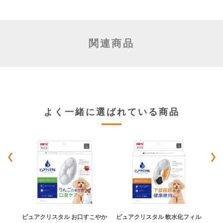
関連商品
よく一緒に選ばれている商品
ミィ
ピュアクリスタル お口すこやか
ピュアクリスタル 軟水化フィル
ピュ