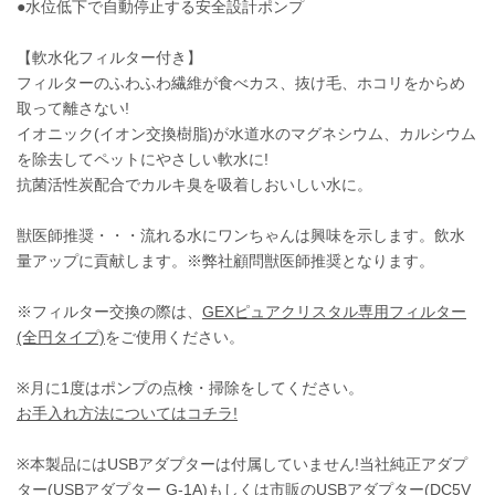
●水位低下で自動停止する安全設計ポンプ
【軟水化フィルター付き】
フィルターのふわふわ繊維が食べカス、抜け毛、ホコリをからめ
取って離さない!
イオニック(イオン交換樹脂)が水道水のマグネシウム、カルシウム
を除去してペットにやさしい軟水に!
抗菌活性炭配合でカルキ臭を吸着しおいしい水に。
獣医師推奨・・・流れる水にワンちゃんは興味を示します。飲水
量アップに貢献します。※弊社顧問獣医師推奨となります。
※フィルター交換の際は、
GEXピュアクリスタル専用フィルター
(全円タイプ)
をご使用ください。
※月に1度はポンプの点検・掃除をしてください。
お手入れ方法についてはコチラ!
※本製品にはUSBアダプターは付属していません!当社純正アダプ
ター
(USBアダプター G-1A)
もしくは市販のUSBアダプター(DC5V