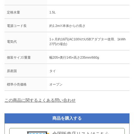
定格水量
1.5L
電源コード長
約1.2m※本体からの長さ
1ヶ月約16円(AC100VのUSBアダプター使用、1kWh
電気代
27円の場合)
個装サイズ/重量
幅205×奥行145×高さ235mm/660g
原産国
タイ
標準小売価格
オープン
この商品に関するよくある問い合わせ
商品を購入する
全国販売店リストはこちら