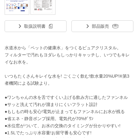
取扱説明書
部品販売
水道水から「ペットの健康水」をつくるピュアクリスタル。
フィルターで汚れもヨダレもしっかりキャッチし、いつでもキレ
イなお水を。
いつもたくさんキレイな水を! ごくごく飲む!飲水量20%UP!※第3
者機関による試験より。
●ワンちゃんの水を舌ですくい上げる飲み方に適したファンネル
●サッと洗えて汚れが溜まりにくいフラット設計
●もしもの時も安心!電気が止まってもファンネルにお水が残る
●省エネ・静音ポンプ採用。電気代が70%ﾀﾞｳﾝ
●水位窓がついて、お水の交換のタイミングが分かりやすい!
●1.5Lでたっぷり水容量!お留守番も安心です!