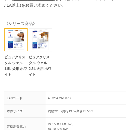
/ 1A以上)をお買い求めください。
《シリーズ商品》
ピュアクリス
ピュアクリス
タル ウェル
タル ウェル
1.5L 犬用 ホワ
2.5L 犬用 ホワ
イト
イト
JANコード
4972547928078
本体サイズ
約幅22.5×奥行19.5×高さ13.5cm
DC5V 0.1A 0.5W、
定格消費電力
AC100V 0.8W