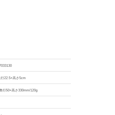
7033130
奥行22.5×高さ5cm
奥行50×高さ330mm/120g
ン