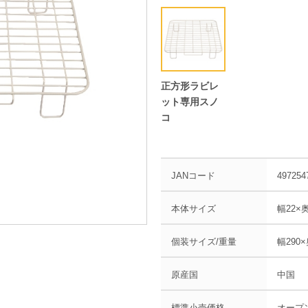
正方形ラビレ
ット専用スノ
コ
JANコード
497254
本体サイズ
幅22×
個装サイズ/重量
幅290×
原産国
中国
標準小売価格
オープ