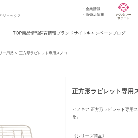
企業情報
販売店情報
カスタマー
のジェックス
サポート
TOP
商品情報
飼育情報
ブランドサイト
キャンペーン
ブログ
リー用品
＞
正方形ラビレット専用スノコ
正方形ラビレット専用
ヒノキア 正方形ラビレット専用ス
を。
《シリーズ商品》