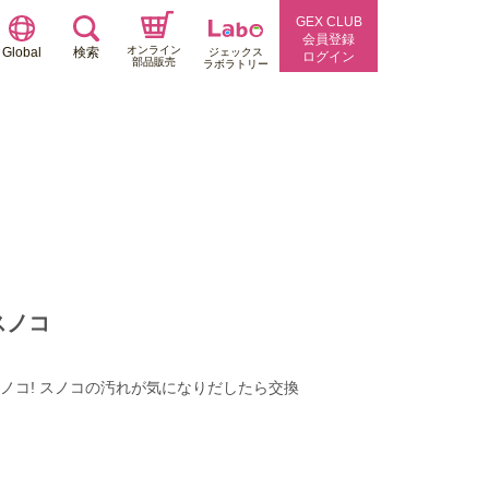
GEX CLUB
会員登録
オンライン
Global
検索
ジェックス
ログイン
部品販売
ラボラトリー
スノコ
ノコ! スノコの汚れが気になりだしたら交換