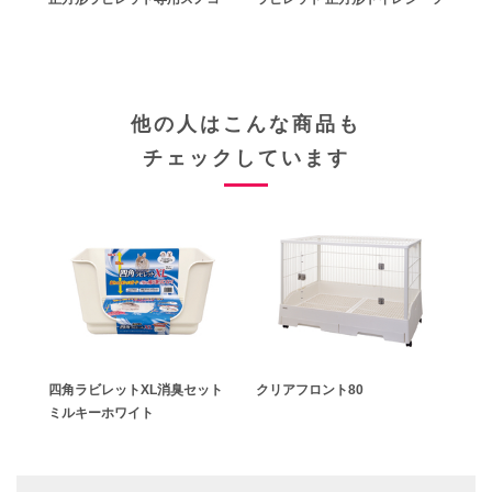
分配
6.
合】
他の人はこんな商品も
チェックしています
四角ラビレットXL消臭セット
クリアフロント80
ミルキーホワイト