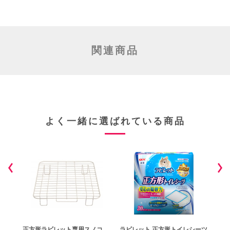
関連商品
よく一緒に選ばれている商品
砂
正方形ラビレット専用スノコ
ラビレット 正方形トイレシーツ
ラビ