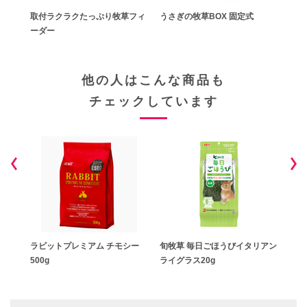
定式
取付ラクラクたっぷり牧草フィ
うさぎの牧草BOX 固定式
フー
ーダー
他の人はこんな商品も
チェックしています
0g
ラビットプレミアム チモシー
旬牧草 毎日ごほうびイタリアン
おい
500g
ライグラス20g