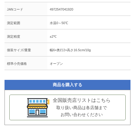
JANコード
4972547041920
測定範囲
水温0～50℃
測定精度
±2℃
個装サイズ/重量
幅6×奥行2×高さ16.5cm/10g
標準小売価格
オープン
商品を購入する
全国販売店リストはこちら
取り扱い商品は各店舗まで
お問い合わせください