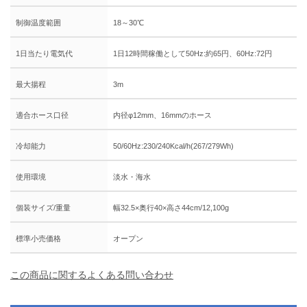
制御温度範囲
18～30℃
1日当たり電気代
1日12時間稼働として50Hz:約65円、60Hz:72円
最大揚程
3m
適合ホース口径
内径φ12mm、16mmのホース
冷却能力
50/60Hz:230/240Kcal/h(267/279Wh)
使用環境
淡水・海水
個装サイズ/重量
幅32.5×奥行40×高さ44cm/12,100g
標準小売価格
オープン
この商品に関するよくある問い合わせ