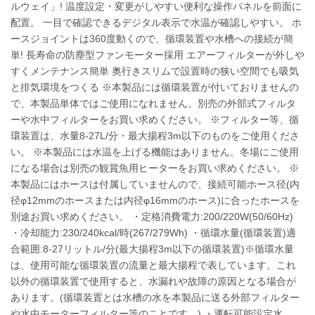
ルウェイ」! 温度設定・変更がしやすい便利な操作パネルを前面に
配置。 一目で確認できるデジタル表示で水温が確認しやすい。 ホ
ースジョイントは360度動くので、循環装置や水槽への接続が簡
単! 長寿命の防塵型ファンモーター採用 エアーフィルターが外しや
すくメンテナンス簡単 奥行きスリムで設置時の狭い空間でも吸気
と排気環境をつくる ※本製品には循環装置が付いておりませんの
で、本製品単体ではご使用になれません。別売の外部式フィルタ
ーや水中フィルターをお買い求めください。 ※フィルター等、循
環装置は、水量8-27L/分・最大揚程3m以下のものをご使用くださ
い。 ※本製品には水温を上げる機能はありません。冬場にご使用
になる場合は別売の観賞魚用ヒーターをお買い求めください。 ※
本製品にはホースは付属していませんので、接続可能ホース径(内
径φ12mmのホースまたは内径φ16mmのホース)に合ったホースを
別途お買い求めください。 ・定格消費電力:200/220W(50/60Hz)
・冷却能力:230/240kcal/時(267/279Wh) ・循環水量(循環装置)適
合範囲:8-27リットル/分(最大揚程3m以下の循環装置)※循環水量
は、使用可能な循環装置の流量と最大揚程で表しています。これ
以外の循環装置で使用すると、水漏れや故障の原因となる場合が
あります。(循環装置とは水槽の水を本製品に送る外部フィルター
や水中モーターフィルター等のことです。) ・運転可能設定水