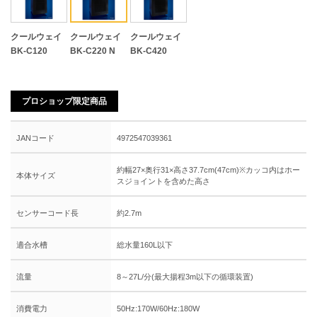
クールウェイ
クールウェイ
クールウェイ
BK-C120
BK-C220 N
BK-C420
プロショップ限定商品
JANコード
4972547039361
約幅27×奥行31×高さ37.7cm(47cm)※カッコ内はホー
本体サイズ
スジョイントを含めた高さ
センサーコード長
約2.7m
適合水槽
総水量160L以下
流量
8～27L/分(最大揚程3m以下の循環装置)
消費電力
50Hz:170W/60Hz:180W