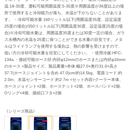
温:18-30度、運転可能周囲温度:5-35度※周囲温度が36度以上の場
所で使用すると冷却能力が落ち、水温が下がらないことがありま
す。 ・冷却可能水量:160リットル以下(周囲温度35度、設定温度
25度の場合)/350リットル以下(周囲温度30度、設定温度25度の場
合)※冷却可能水量は、周囲温度35度または30度一定の場合、ガラ
ス水槽内の水温を25度に保つことができる水量の目安です。メタ
ルはライドランプを使用する場合は、熱の影響を受けますので、
低い方の冷却可能水量を目安にしてください。 ・使用冷媒:HFC-
134a ・接続可能ホース径:内径φ12mmのホースまたは内径φ16mm
のホース <製品サイズ、製品重量>本体:幅27.0×奥行31.0×高さ
37.7(ホースジョイントを含め 47.0)cm/約14.5kg、電源コード:約
2.0m、水温センサーコード:約2.7m <セット内容>クーラー本体、
ホースジョイント×2個、ホースナット×2個、ホースバンド×2個、
Oリング×4個、接続口フタ×2個
《シリーズ商品》