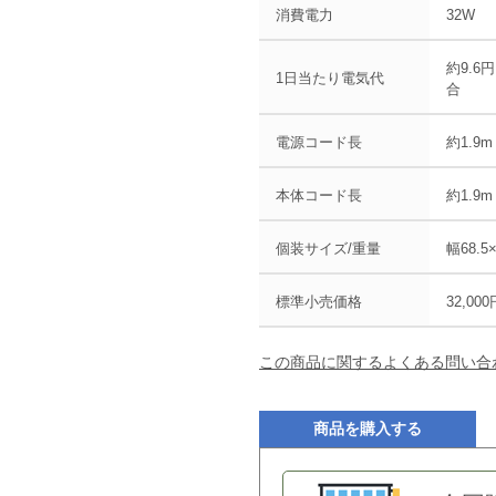
消費電力
32W
約9.6
1日当たり電気代
合
電源コード長
約1.9m
本体コード長
約1.9m
個装サイズ/重量
幅68.5
標準小売価格
32,00
この商品に関するよくある問い合
商品を購入する