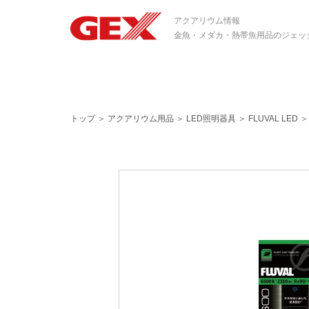
アクアリウム情報
金魚・メダカ・熱帯魚用品のジェッ
トップ
＞
アクアリウム用品
＞
LED照明器具
＞
FLUVAL LED