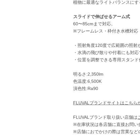
植物に最適なライトバランスにす
スライドで伸ばせるアーム式
60〜85cmまで対応。
※フレームレス・枠付き水槽対応
・照射角度120度で広範囲の照射
・水滴の飛び散りや付着にも対応
・位置を調整できる専用スタンド
明るさ:2,350lm
色温度:6,500K
演色性:Ra90
FLUVALブランドサイトはこちら
FLUVALブランド取り扱い店舗は
※在庫状況は各店舗に直接お問い
※店舗におでかけの際は営業など