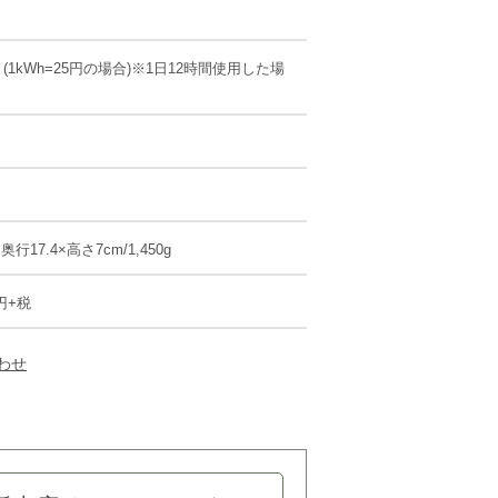
円 (1kWh=25円の場合)※1日12時間使用した場
×奥行17.4×高さ7cm/1,450g
0円+税
わせ