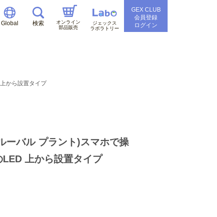
GEX CLUB
会員登録
オンライン
Global
検索
ジェックス
ログイン
部品販売
ラボラトリー
D 上から設置タイプ
0(フルーバル プラント)スマホで操
LED 上から設置タイプ