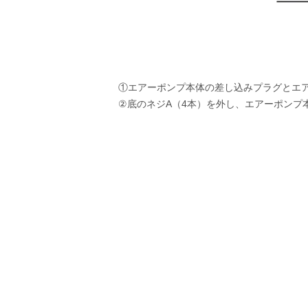
①エアーポンプ本体の差し込みプラグとエ
②底のネジA（4本）を外し、エアーポンプ