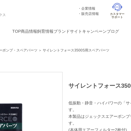
企業情報
販売店情報
カスタマー
クス
サポート
TOP
商品情報
飼育情報
ブランドサイト
キャンペーン
ブログ
ーポンプ・スペアパーツ
＞
サイレントフォース3500S用スペアパーツ
サイレントフォース35
低振動・静音・ハイパワーの「サイ
す。
本製品はジェックスエアーポンプサ
す。
(本体用エアーフィルター2枚付)