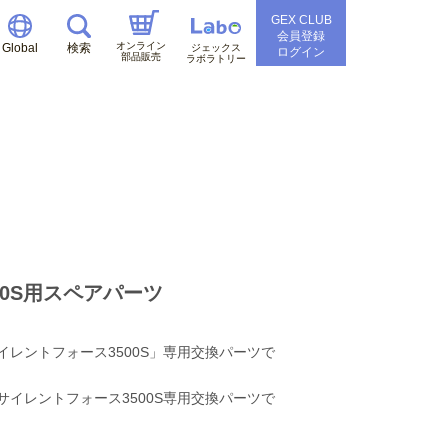
GEX CLUB
会員登録
オンライン
Global
検索
ジェックス
ログイン
部品販売
ラボラトリー
00S用スペアパーツ
レントフォース3500S」専用交換パーツで
イレントフォース3500S専用交換パーツで