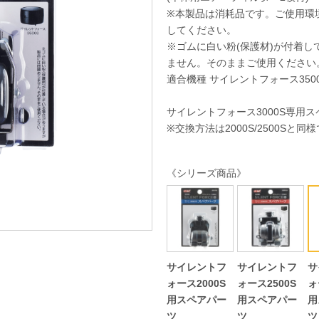
※本製品は消耗品です。ご使用環
してください。
※ゴムに白い粉(保護材)が付着
ません。そのままご使用ください
適合機種 サイレントフォース350
サイレントフォース3000S専用
※交換方法は2000S/2500Sと同
《シリーズ商品》
サイレントフ
サイレントフ
サ
ォース2000S
ォース2500S
ォ
用スペアパー
用スペアパー
用
ツ
ツ
ツ