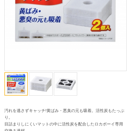
ENGLISH
中文
汚れを逃さずキャッチ!黄ばみ・悪臭の元も吸着。活性炭もたっぷ
り。
目詰まりしにくいマットの中に活性炭を配合したロカボーイ専用
交換ろ過材。