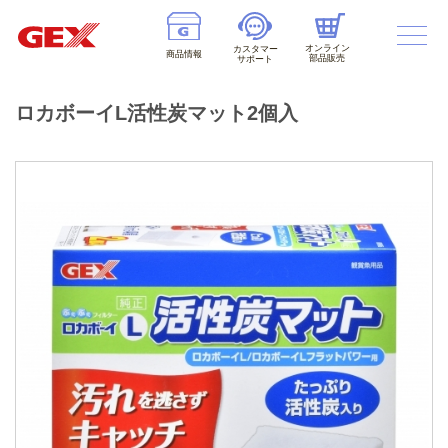
オンライン
カスタマー
商品情報
部品販売
サポート
ロカボーイL活性炭マット2個入