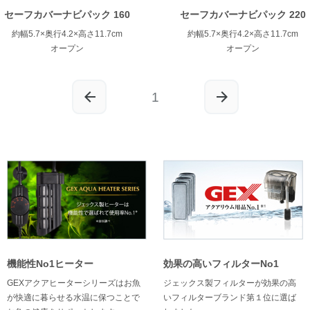
セーフカバーナビパック 160
セーフカバーナビパック 220
約幅5.7×奥行4.2×高さ11.7cm
約幅5.7×奥行4.2×高さ11.7cm
オープン
オープン
1
機能性No1ヒーター
効果の高いフィルターNo1
GEXアクアヒーターシリーズはお魚
ジェックス製フィルターが効果の高
が快適に暮らせる水温に保つことで
いフィルターブランド第１位に選ば