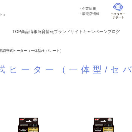
企業情報
販売店情報
カスタマー
クス
サポート
TOP
商品情報
飼育情報
ブランドサイト
キャンペーン
ブログ
度調整式ヒーター（一体型/セパレート）
式ヒーター（一体型/セ