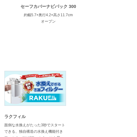
セーフカバーナビパック 300
約幅5.7×奥行4.2×高さ11.7cm
オープン
ラクフィル
面倒な水換えがたった3秒でスタート
できる、独自構造の水換え機能付き