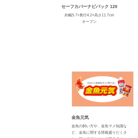
セーフカバーナビパック 120
約幅5.7×奥行4.2×高さ11.7cm
オープン
金魚元気
金魚の飼い方や、金魚マメ知識な
ど、金魚に関する情報盛りだくさ