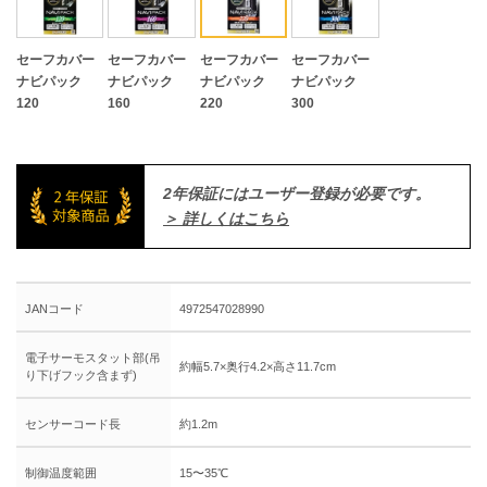
セーフカバー
セーフカバー
セーフカバー
セーフカバー
ナビパック
ナビパック
ナビパック
ナビパック
120
160
220
300
2年保証にはユーザー登録が必要です。
＞ 詳しくはこちら
JANコード
4972547028990
電子サーモスタット部(吊
約幅5.7×奥行4.2×高さ11.7cm
り下げフック含まず)
センサーコード長
約1.2m
制御温度範囲
15〜35℃