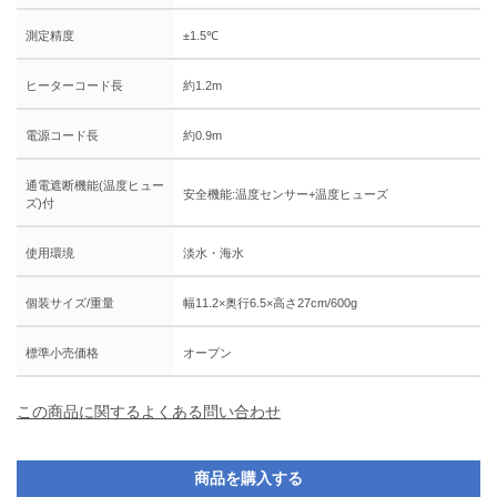
測定精度
±1.5℃
ヒーターコード長
約1.2m
電源コード長
約0.9m
通電遮断機能(温度ヒュー
安全機能:温度センサー+温度ヒューズ
ズ)付
使用環境
淡水・海水
個装サイズ/重量
幅11.2×奥行6.5×高さ27cm/600g
標準小売価格
オープン
この商品に関するよくある問い合わせ
商品を購入する