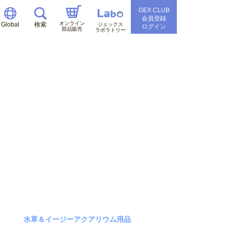
GEX CLUB
会員登録
オンライン
Global
検索
ジェックス
ログイン
部品販売
ラボラトリー
水草＆イージーアクアリウム用品