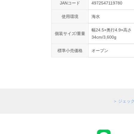
JANコード
4972547119780
使用環境
海水
幅24.5×奥行4.9×高さ
個装サイズ/重量
34cm/3,600g
標準小売価格
オープン
ジェッ