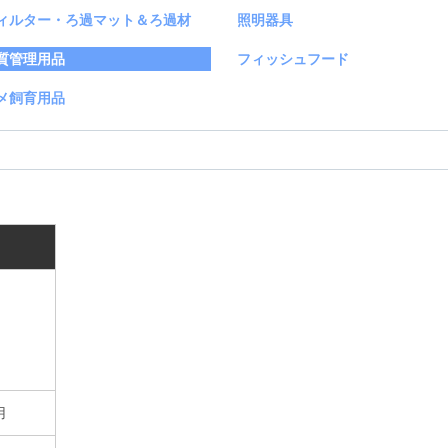
ィルター・ろ過マット＆ろ過材
照明器具
質管理用品
フィッシュフード
メ飼育用品
用