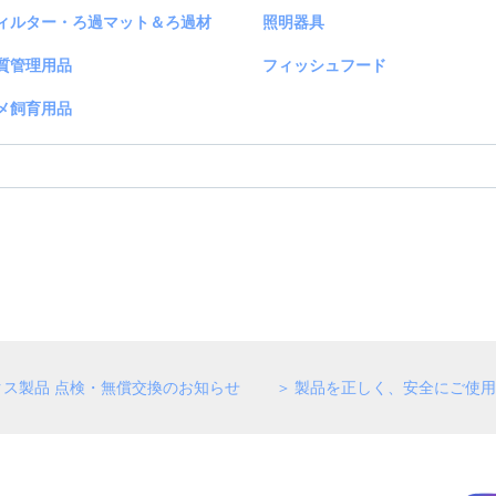
ィルター・ろ過マット＆ろ過材
照明器具
質管理用品
フィッシュフード
メ飼育用品
クス製品 点検・無償交換のお知らせ
製品を正しく、安全にご使用