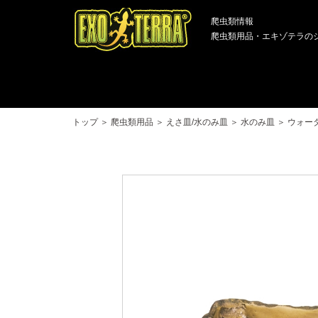
爬虫類情報
爬虫類用品・エキゾテラの
トップ
＞
爬虫類用品
＞
えさ皿/水のみ皿
＞
水のみ皿
＞
ウォータ