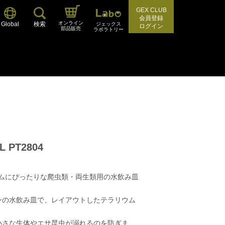
GEX CLUB
会員登録
オンライン
Global
検索
ジェックス
ログイン
部品販売
ラボラトリー
PT2804
ムにぴったりな爬虫類・両生類用の水飲み皿
ンの水飲み皿で、レイアウトしたテラリウム
小さな生体やエサ昆虫が溺れるのを防ぎま