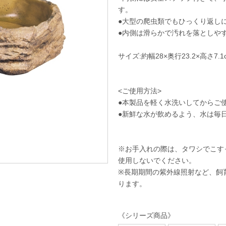
す。
●大型の爬虫類でもひっくり返し
●内側は滑らかで汚れを落としや
サイズ:約幅28×奥行23.2×高さ7.1
<ご使用方法>
●本製品を軽く水洗いしてからご
●新鮮な水が飲めるよう、水は毎
※お手入れの際は、タワシでこす
使用しないでください。
※長期期間の紫外線照射など、飼
ります。
《シリーズ商品》