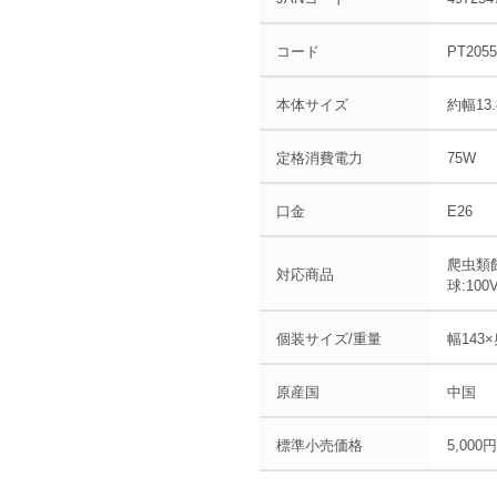
コード
PT2055
本体サイズ
約幅13.
定格消費電力
75W
口金
E26
爬虫類飼
対応商品
球:100
個装サイズ/重量
幅143×
原産国
中国
標準小売価格
5,000