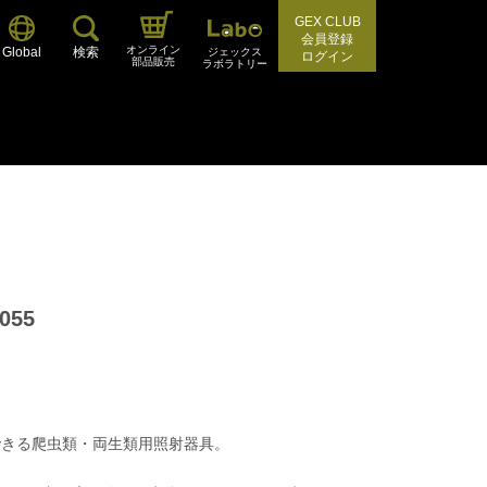
GEX CLUB
会員登録
オンライン
Global
検索
ジェックス
ログイン
部品販売
ラボラトリー
055
できる爬虫類・両生類用照射器具。