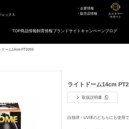
企業情報
販売店情報
カスタマー
ジェックス
サポート
TOP
商品情報
飼育情報
ブランドサイト
キャンペーン
ブログ
ドーム14cm PT2055
ライトドーム14cm PT2
取扱説明書
白熱球・UV球のどちらにも使用