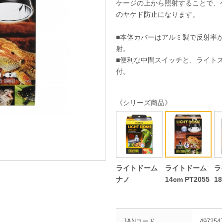
ケージの上から照射することで、
のヤケド防止になります。
■本体カバーはアルミ製で反射率
射。
■便利な中間スイッチと、ライト
付。
《シリーズ商品》
ライトドーム
ライトドーム
ラ
ナノ
14cm PT2055
1
JANコード
497254