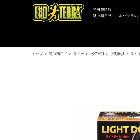
爬虫類情報
爬虫類用品・エキゾテラの
トップ
＞
爬虫類用品
＞
ライティング/照明
＞
照明器具
＞
ライト