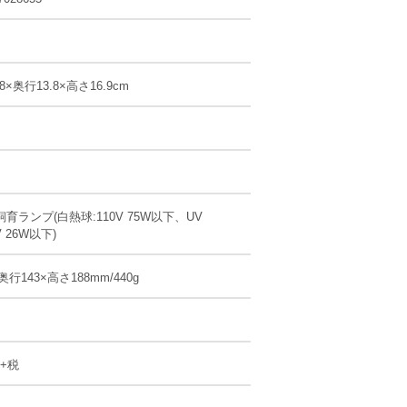
8×奥行13.8×高さ16.9cm
育ランプ(白熱球:110V 75W以下、UV
V 26W以下)
奥行143×高さ188mm/440g
円+税