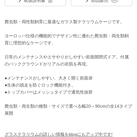
取扱説明書
部品販売
爬虫類・両性類飼育に最適なガラス製テラリウムケージです。
ヨーロッパ仕様の機能的でデザイン性に優れた爬虫類・両生類飼
育に理想的なケージです。
日常のメンテナンスやエサやりがしやすい前面開閉式ドア。付属
のバックグラウンドがリアルの岩肌を再現。
●メンテナンスがしやすい、大きく開く前面扉
●生体の脱走を防ぐロック機能付き。
●トップカバーはメッシュタイプで通気性抜群
爬虫類・両生類の種類・サイズで選べる幅20～90cmの全14タイプ
展開
グラステラリウムの詳しい情報をblogにもアップ中です!