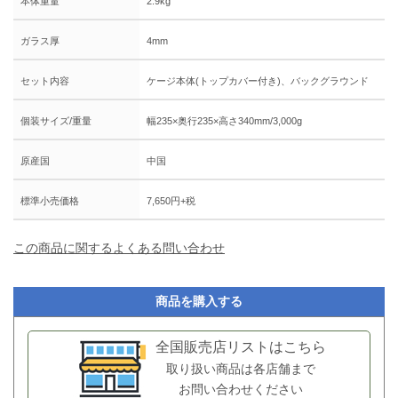
本体重量
2.9kg
ガラス厚
4mm
セット内容
ケージ本体(トップカバー付き)、バックグラウンド
個装サイズ/重量
幅235×奥行235×高さ340mm/3,000g
原産国
中国
標準小売価格
7,650円+税
この商品に関するよくある問い合わせ
商品を購入する
全国販売店リストはこちら
取り扱い商品は各店舗まで
お問い合わせください