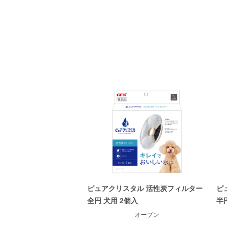
ピュアクリスタル 活性炭フィルター
ピ
全円 犬用 2個入
半
オープン