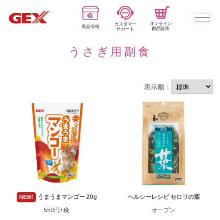
オンライン
カスタマー
商品情報
部品販売
サポート
うさぎ用副食
表示順：
うまうまマンゴー 20g
ヘルシーレシピ セロリの葉
NEW!
550円+税
オープン