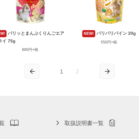
パリッとまんぷくりんごエア
パリパリパイン 20g
W!
NEW!
イ 75g
550円+税
880円+税
1
2
覧
取扱説明書一覧