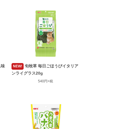
ん味
旬牧草 毎日ごほうびイタリア
NEW!
ンライグラス20g
540円+税