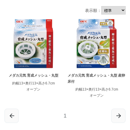
表示順：
メダカ元気 育成メッシュ・丸型
メダカ元気 育成メッシュ・丸型 産卵
床付
約幅13×奥行13×高さ6.7cm
ENGLISH
中文
オープン
約幅13×奥行13×高さ6.7cm
オープン
1