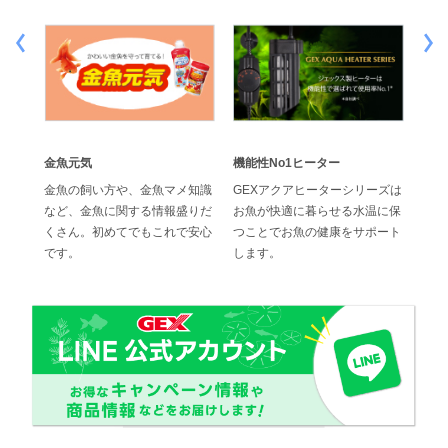
金魚元気
機能性No1ヒーター
効果
でス
金魚の飼い方や、金魚マメ知識
GEXアクアヒーターシリーズは
ジェ
水換
など、金魚に関する情報盛りだ
お魚が快適に暮らせる水温に保
の高
ブフィ
くさん。初めてでもこれで安心
つことでお魚の健康をサポート
位に
です。
します。