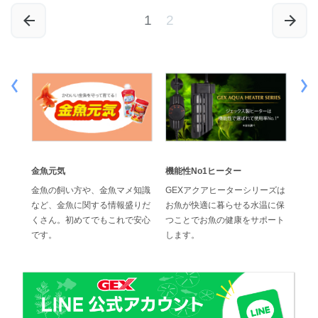
1
2
金魚元気
機能性No1ヒーター
効果
でス
金魚の飼い方や、金魚マメ知識
GEXアクアヒーターシリーズは
ジェ
水換
など、金魚に関する情報盛りだ
お魚が快適に暮らせる水温に保
の高
ブフィ
くさん。初めてでもこれで安心
つことでお魚の健康をサポート
位に
です。
します。