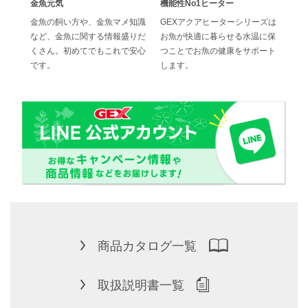
金魚元気
機能性No1ヒーター
効果
でス
金魚の飼い方や、金魚マメ知識
GEXアクアヒーターシリーズは
ジェ
水換
など、金魚に関する情報盛りだ
お魚が快適に暮らせる水温に保
の高
ブフィ
くさん。初めてでもこれで安心
つことでお魚の健康をサポート
位に
です。
します。
商品カタログ一覧
取扱説明書一覧