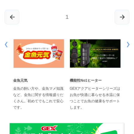
1
金魚元気
機能性No1ヒーター
効果
でス
金魚の飼い方や、金魚マメ知識
GEXアクアヒーターシリーズは
ジェ
水換
など、金魚に関する情報盛りだ
お魚が快適に暮らせる水温に保
の高
ブフィ
くさん。初めてでもこれで安心
つことでお魚の健康をサポート
位に
です。
します。