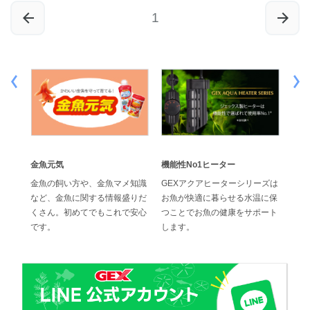
1
金魚元気
機能性No1ヒーター
効果
でス
金魚の飼い方や、金魚マメ知識
GEXアクアヒーターシリーズは
ジェ
水換
など、金魚に関する情報盛りだ
お魚が快適に暮らせる水温に保
の高
ブフィ
くさん。初めてでもこれで安心
つことでお魚の健康をサポート
位に
です。
します。