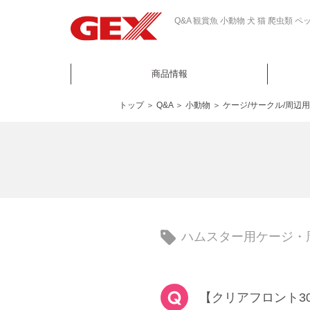
Q&A 観賞魚 小動物 犬 猫 爬虫類
商品情報
トップ
＞
Q&A
＞
小動物
＞
ケージ/サークル/周辺
ハムスター用ケージ・
【クリアフロント3