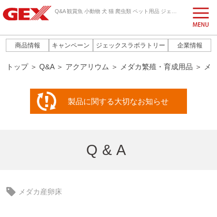
Q&A 観賞魚 小動物 犬 猫 爬虫類 ペット用品 ジェックス株式会社
商品情報
キャンペーン
ジェックスラボラトリー
企業情報
トップ
＞
Q&A
＞
アクアリウム
＞
メダカ繁殖・育成用品
＞
メ
製品に関する
大切なお知らせ
Q&A
メダカ産卵床