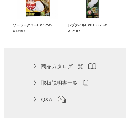
ポッ
ソーラーグローUV 125W
レプタイルUVB100 26W
ヒー
PT2192
PT2187
ト ラ
商品カタログ一覧
取扱説明書一覧
Q&A