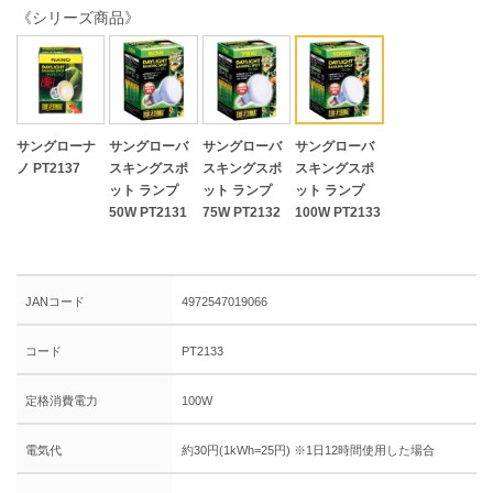
《シリーズ商品》
サングローナ
サングローバ
サングローバ
サングローバ
ノ PT2137
スキングスポ
スキングスポ
スキングスポ
ット ランプ
ット ランプ
ット ランプ
50W PT2131
75W PT2132
100W PT2133
JANコード
4972547019066
コード
PT2133
定格消費電力
100W
電気代
約30円(1kWh=25円) ※1日12時間使用した場合