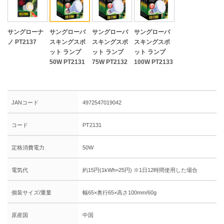
サングローナ
サングローバ
サングローバ
サングローバ
ノ PT2137
スキングスポ
スキングスポ
スキングスポ
ット ランプ
ット ランプ
ット ランプ
50W PT2131
75W PT2132
100W PT2133
JANコード
4972547019042
コード
PT2131
定格消費電力
50W
電気代
約15円(1kWh=25円) ※1日12時間使用した場合
個装サイズ/重量
幅65×奥行65×高さ100mm/60g
原産国
中国