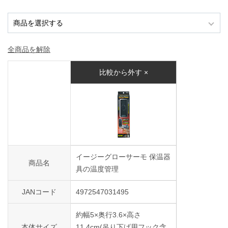
全商品を解除
比較から外す ×
ENGLISH
中文
イージーグローサーモ 保温器
商品名
具の温度管理
JANコード
4972547031495
約幅5×奥行3.6×高さ
本体サイズ
11.4cm(吊り下げ用フック含