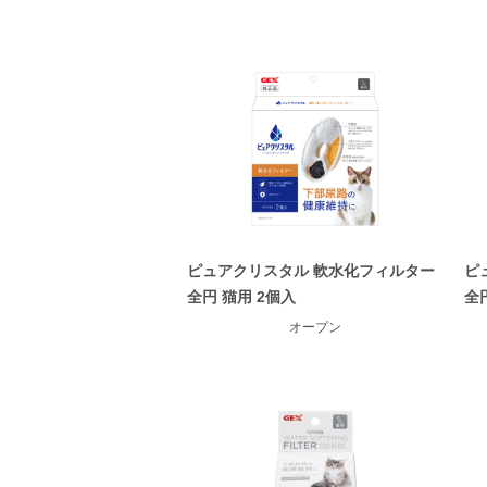
ピュアクリスタル 軟水化フィルター
ピ
全円 猫用 2個入
全
オープン